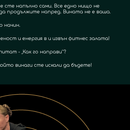
е сте напълно сами. Все едно нищо не 
 да продължите напред. Вината не е ваша.
р начин.
ност и енергия в и извън фитнес залата!
питат - „Как го направи“?
ойто винаги сте искали да бъдете!