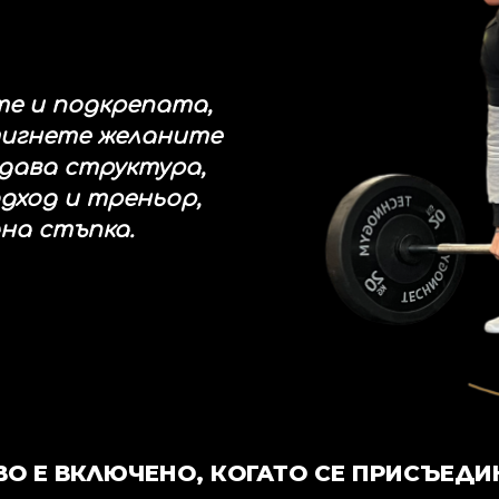
е и подкрепата,
тигнете желаните
 дава структура,
дход и треньор,
дна стъпка.
ВО Е ВКЛЮЧЕНО, КОГАТО СЕ ПРИСЪЕДИ