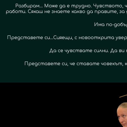
Разбирам... Може да е трудно. Чувството, ч
работи. Сякаш не знаете какво да правите, за
Има по-добъ
Представете си…Сияещи, с новооткрита увере
Да се чувствате силни. Да ви 
Представете си, че ставате човекът, к