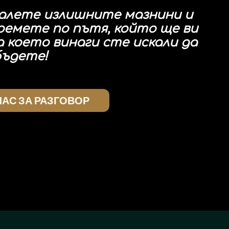
валете излишните мазнини и
оемете по пътя, който ще ви
 което винаги сте искали да
бъдете!
ЧАС ЗА РАЗГОВОР