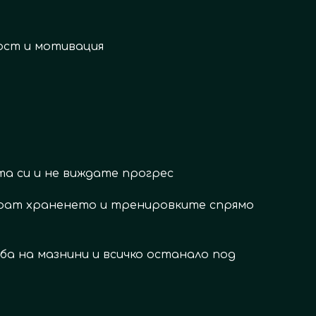
ост и мотивация
та си и не виждате прогрес
рат храненето и тренировките спрямо
ба на мазнини и всичко останало под