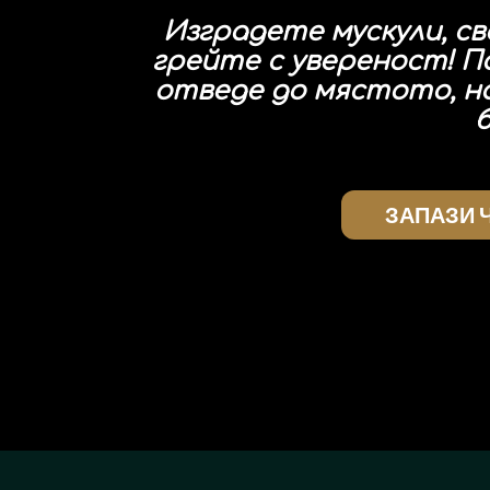
Изградете мускули, с
грейте с увереност! П
отведе до мястото, на
ЗАПАЗИ 